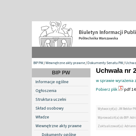
BIP PW
/
Wewnętrzne akty prawne
/
Dokumenty Senatu PW
/
Uchwa
Uchwała nr 2
BIP PW
w sprawie wyrażenia 
Informacje ogólne
Pobierz plik
pdf 14
Ogłoszenia
Struktura uczelni
Skład osobowy
Wytworzył(a): JM Rektor P
Władze
Wprowadził(a) do BIP: Ad
Wewnętrzne akty prawne
Zaktualizował(a): Adrian
Dokumenty ogólne