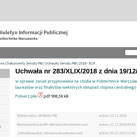
wne
/
Dokumenty Senatu PW
/
Uchwały Senatu PW
/
2018 - XLIX
Uchwała nr 283/XLIX/2018 z dnia 19/12
w sprawie zasad przyjmowania na studia w Politechnice Warszaws
laureatów oraz finalistów niektórych olimpiad stopnia centralneg
Pobierz plik
pdf 908,58 kB
Wytworzył(a): JM Rektor PW
w dniu: 19.12.2018
Wprowadził(a) do BIP: Adrianna Aniszewska Łach
w dniu: 21.12.2018 09:53
e
Zaktualizował(a): Adrianna Aniszewska Łach
w dniu: 06.02.2019 15:46