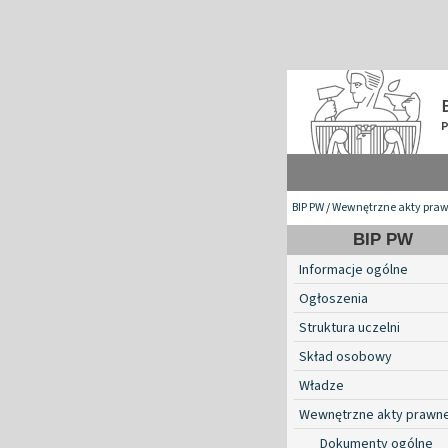
BIP PW
/
Wewnętrzne akty pra
BIP PW
Informacje ogólne
Ogłoszenia
Struktura uczelni
Skład osobowy
Władze
Wewnętrzne akty prawn
Dokumenty ogólne