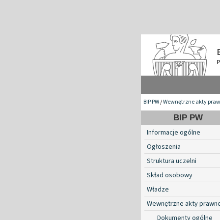
BIP PW
/
Wewnętrzne akty pra
BIP PW
Informacje ogólne
Ogłoszenia
Struktura uczelni
Skład osobowy
Władze
Wewnętrzne akty prawn
Dokumenty ogólne