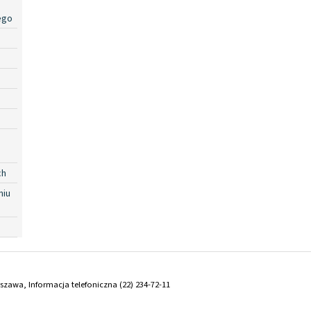
ego
ch
niu
arszawa, Informacja telefoniczna (22) 234-72-11