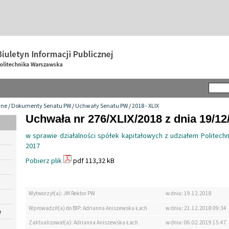
wne
/
Dokumenty Senatu PW
/
Uchwały Senatu PW
/
2018 - XLIX
Uchwała nr 276/XLIX/2018 z dnia 19/12
w sprawie działalności spółek kapitałowych z udziałem Politech
2017
Pobierz plik
pdf 113,32 kB
Wytworzył(a): JM Rektor PW
w dniu: 19.12.2018
Wprowadził(a) do BIP: Adrianna Aniszewska Łach
w dniu: 21.12.2018 09:34
e
Zaktualizował(a): Adrianna Aniszewska Łach
w dniu: 06.02.2019 15:47