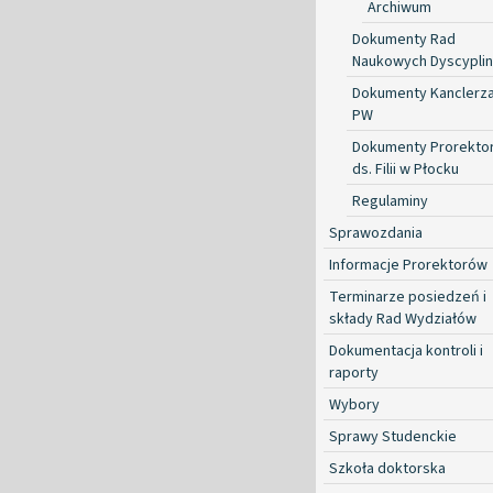
Archiwum
Dokumenty Rad
Naukowych Dyscyplin
Dokumenty Kanclerz
PW
Dokumenty Prorekto
ds. Filii w Płocku
Regulaminy
Sprawozdania
Informacje Prorektorów
Terminarze posiedzeń i
składy Rad Wydziałów
Dokumentacja kontroli i
raporty
Wybory
Sprawy Studenckie
Szkoła doktorska