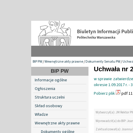
BIP PW
/
Wewnętrzne akty prawne
/
Dokumenty Senatu PW
/
Uchwa
Uchwała nr 2
BIP PW
w sprawie zatwierdzen
Informacje ogólne
okresie 1.09.2017 r. - 
Ogłoszenia
Pobierz plik
pdf 11
Struktura uczelni
Skład osobowy
Wytworzył(a): JM Rektor P
Władze
Wprowadził(a) do BIP: Jo
Wewnętrzne akty prawne
Zaktualizował(a): Joanna
Dokumenty ogólne