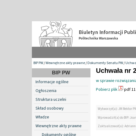
BIP PW
/
Wewnętrzne akty prawne
/
Dokumenty Senatu PW
/
Uchwa
Uchwała nr 2
BIP PW
w sprawie rozwiązania
Informacje ogólne
Pobierz plik
pdf 11
Ogłoszenia
Struktura uczelni
Skład osobowy
Wytworzył(a): JM Rektor P
Władze
Wprowadził(a) do BIP: Jo
Wewnętrzne akty prawne
Zaktualizował(a): Adrian
Dokumenty ogólne