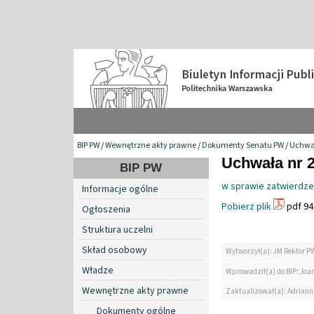
BIP PW
/
Wewnętrzne akty prawne
/
Dokumenty Senatu PW
/
Uchwa
Uchwała nr 2
BIP PW
w sprawie zatwierdzen
Informacje ogólne
Pobierz plik
pdf 94
Ogłoszenia
Struktura uczelni
Skład osobowy
Wytworzył(a): JM Rektor P
Władze
Wprowadził(a) do BIP: Jo
Wewnętrzne akty prawne
Zaktualizował(a): Adrian
Dokumenty ogólne