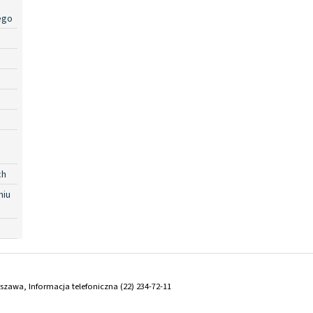
ego
ch
niu
arszawa, Informacja telefoniczna (22) 234-72-11