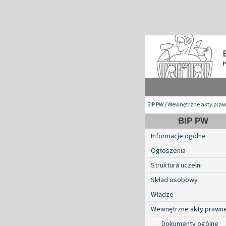
BIP PW
/
Wewnętrzne akty pra
BIP PW
Informacje ogólne
Ogłoszenia
Struktura uczelni
Skład osobowy
Władze
Wewnętrzne akty prawn
Dokumenty ogólne