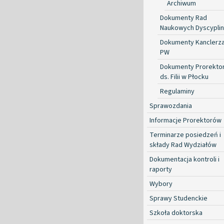
Archiwum
Dokumenty Rad
Naukowych Dyscyplin
Dokumenty Kanclerz
PW
Dokumenty Prorekto
ds. Filii w Płocku
Regulaminy
Sprawozdania
Informacje Prorektorów
Terminarze posiedzeń i
składy Rad Wydziałów
Dokumentacja kontroli i
raporty
Wybory
Sprawy Studenckie
Szkoła doktorska