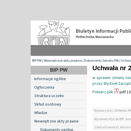
BIP PW
/
Wewnętrzne akty prawne
/
Dokumenty Senatu PW
/
Uchwa
Uchwała nr 2
BIP PW
w sprawie zmiany na
Informacje ogólne
przez Wydział Zarząd
Ogłoszenia
Pobierz plik
pdf 13
Struktura uczelni
Skład osobowy
Wytworzył(a): JM Rektor P
Władze
Wprowadził(a) do BIP: Jo
Wewnętrzne akty prawne
Zaktualizował(a): Adrian
Dokumenty ogólne