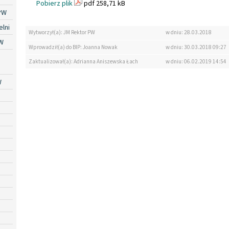
Pobierz plik
pdf 258,71 kB
PW
lni
Wytworzył(a): JM Rektor PW
w dniu: 28.03.2018
W
Wprowadził(a) do BIP: Joanna Nowak
w dniu: 30.03.2018 09:27
Zaktualizował(a): Adrianna Aniszewska Łach
w dniu: 06.02.2019 14:54
W