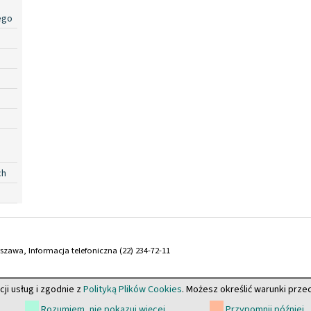
ego
ch
arszawa, Informacja telefoniczna (22) 234-72-11
cji usług i zgodnie z
Polityką Plików Cookies
. Możesz określić warunki prz
Rozumiem, nie pokazuj więcej
Przypomnij później