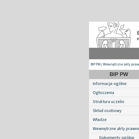
BIP PW
/
Wewnętrzne akty pra
BIP PW
Informacje ogólne
Ogłoszenia
Struktura uczelni
Skład osobowy
Władze
Wewnętrzne akty prawn
Dokumenty ogólne