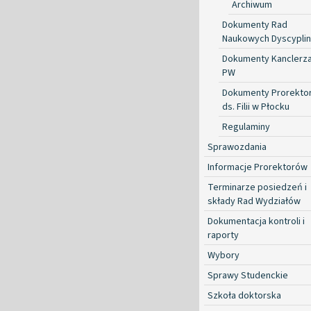
Archiwum
Dokumenty Rad
Naukowych Dyscyplin
Dokumenty Kanclerz
PW
Dokumenty Prorekto
ds. Filii w Płocku
Regulaminy
Sprawozdania
Informacje Prorektorów
Terminarze posiedzeń i
składy Rad Wydziałów
Dokumentacja kontroli i
raporty
Wybory
Sprawy Studenckie
Szkoła doktorska