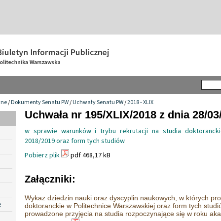
wne
/
Dokumenty Senatu PW
/
Uchwały Senatu PW
/
2018 - XLIX
Uchwała nr 195/XLIX/2018 z dnia 28/03
w sprawie warunków i trybu rekrutacji na studia doktoranc
2018/2019 oraz form tych studiów
Pobierz plik
pdf 468,17 kB
Załączniki:
Wykaz dziedzin nauki oraz dyscyplin naukowych, w których pr
e
doktoranckie w Politechnice Warszawskiej oraz form tych studi
prowadzone przyjęcia na studia rozpoczynające się w roku a