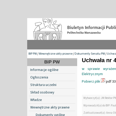
BIP PW
/
Wewnętrzne akty prawne
/
Dokumenty Senatu PW
/
Uchwa
Uchwała nr 4
BIP PW
w sprawie wyrażen
Informacje ogólne
Elektrycznym
Ogłoszenia
Pobierz plik
pdf 33
Struktura uczelni
Skład osobowy
Wytworzył(a): JM Rektor P
Władze
Wprowadził(a) do BIP: Paul
Wewnętrzne akty prawne
Zaktualizował(a): Anna O
Dokumenty ogólne