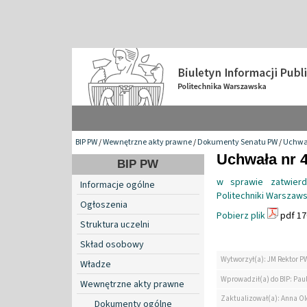
BIP PW
/
Wewnętrzne akty prawne
/
Dokumenty Senatu PW
/
Uchwa
Uchwała nr 4
BIP PW
w sprawie zatwierd
Informacje ogólne
Politechniki Warszaws
Ogłoszenia
Pobierz plik
pdf 17
Struktura uczelni
Skład osobowy
Wytworzył(a): JM Rektor P
Władze
Wprowadził(a) do BIP: Paul
Wewnętrzne akty prawne
Zaktualizował(a): Anna O
Dokumenty ogólne