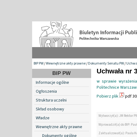
BIP PW
/
Wewnętrzne akty prawne
/
Dokumenty Senatu PW
/
Uchwa
Uchwała nr 3
BIP PW
w sprawie wyrażeni
Informacje ogólne
Politechnice Warszaw
Ogłoszenia
Pobierz plik
pdf 30
Struktura uczelni
Skład osobowy
Wytworzył(a): JM Rektor P
Władze
Wprowadził(a) do BIP: Paul
Wewnętrzne akty prawne
Zaktualizował(a): Paula Kr
Dokumenty ogólne