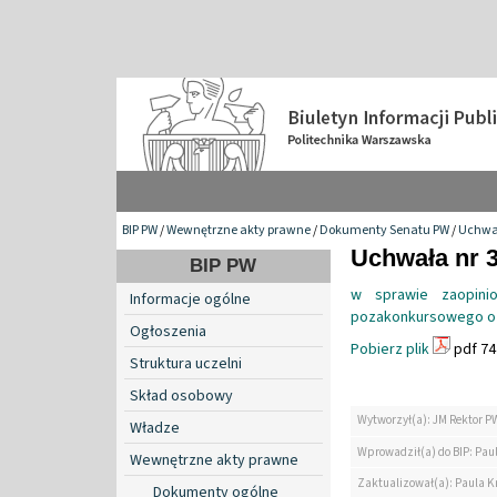
BIP PW
/
Wewnętrzne akty prawne
/
Dokumenty Senatu PW
/
Uchwa
Uchwała nr 3
BIP PW
w sprawie zaopinio
Informacje ogólne
pozakonkursowego o c
Ogłoszenia
Pobierz plik
pdf 74
Struktura uczelni
Skład osobowy
Wytworzył(a): JM Rektor P
Władze
Wprowadził(a) do BIP: Paul
Wewnętrzne akty prawne
Zaktualizował(a): Paula Kr
Dokumenty ogólne