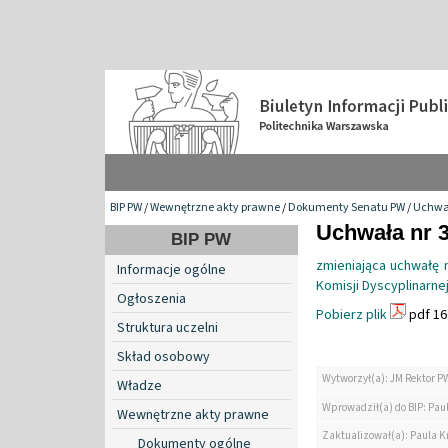
BIP PW
/
Wewnętrzne akty prawne
/
Dokumenty Senatu PW
/
Uchwa
Uchwała nr 3
BIP PW
zmieniająca uchwałę 
Informacje ogólne
Komisji Dyscyplinarne
Ogłoszenia
Pobierz plik
pdf 16
Struktura uczelni
Skład osobowy
Wytworzył(a): JM Rektor P
Władze
Wprowadził(a) do BIP: Paul
Wewnętrzne akty prawne
Zaktualizował(a): Paula Kr
Dokumenty ogólne