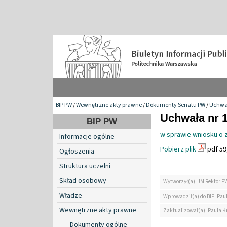
BIP PW
/
Wewnętrzne akty prawne
/
Dokumenty Senatu PW
/
Uchwa
Uchwała nr 1
BIP PW
w sprawie wniosku o 
Informacje ogólne
Pobierz plik
pdf 59
Ogłoszenia
Struktura uczelni
Skład osobowy
Wytworzył(a): JM Rektor P
Władze
Wprowadził(a) do BIP: Paul
Wewnętrzne akty prawne
Zaktualizował(a): Paula Kr
Dokumenty ogólne