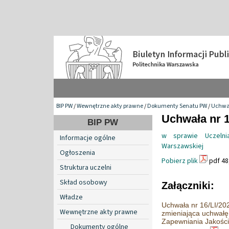
BIP PW
/
Wewnętrzne akty prawne
/
Dokumenty Senatu PW
/
Uchwa
Uchwała nr 1
BIP PW
w sprawie Uczelnia
Informacje ogólne
Warszawskiej
Ogłoszenia
Pobierz plik
pdf 48
Struktura uczelni
Skład osobowy
Załączniki:
Władze
Uchwała nr 16/LI/202
Wewnętrzne akty prawne
zmieniająca uchwałę
Zapewniania Jakości 
Dokumenty ogólne