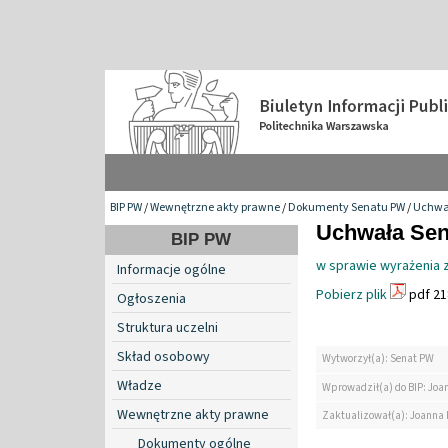
BIP PW
/
Wewnętrzne akty prawne
/
Dokumenty Senatu PW
/
Uchwa
Uchwała Sena
BIP PW
w sprawie wyrażenia z
Informacje ogólne
Pobierz plik
pdf 21
Ogłoszenia
Struktura uczelni
Skład osobowy
Wytworzył(a): Senat PW
Władze
Wprowadził(a) do BIP: Jo
Wewnętrzne akty prawne
Zaktualizował(a): Joanna
Dokumenty ogólne