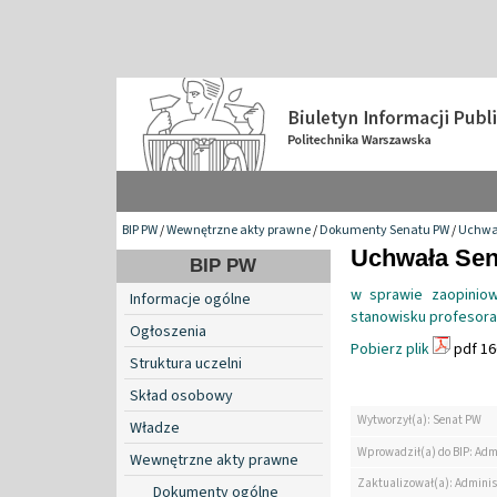
BIP PW
/
Wewnętrzne akty prawne
/
Dokumenty Senatu PW
/
Uchwa
Uchwała Sena
BIP PW
w sprawie zaopinio
Informacje ogólne
stanowisku profesor
Ogłoszenia
Pobierz plik
pdf 16
Struktura uczelni
Skład osobowy
Wytworzył(a): Senat PW
Władze
Wprowadził(a) do BIP: Adm
Wewnętrzne akty prawne
Zaktualizował(a): Adminis
Dokumenty ogólne