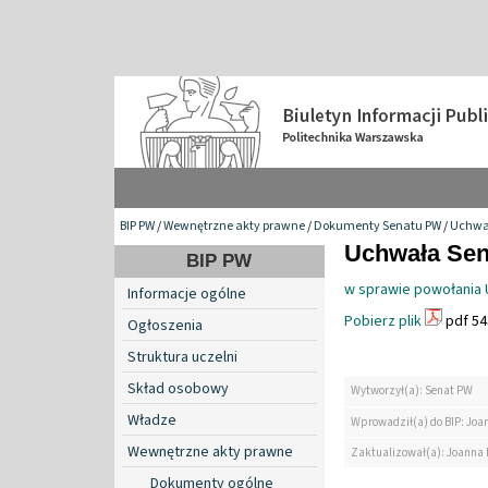
BIP PW
/
Wewnętrzne akty prawne
/
Dokumenty Senatu PW
/
Uchwa
Uchwała Sena
BIP PW
w sprawie powołania 
Informacje ogólne
Pobierz plik
pdf 54
Ogłoszenia
Struktura uczelni
Skład osobowy
Wytworzył(a): Senat PW
Władze
Wprowadził(a) do BIP: Jo
Wewnętrzne akty prawne
Zaktualizował(a): Joanna
Dokumenty ogólne