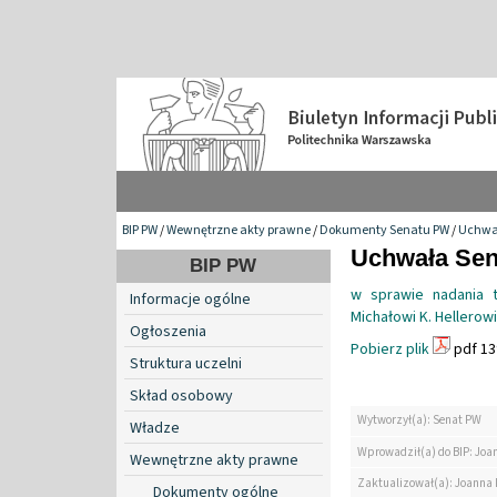
BIP PW
/
Wewnętrzne akty prawne
/
Dokumenty Senatu PW
/
Uchwa
Uchwała Sena
BIP PW
w sprawie nadania t
Informacje ogólne
Michałowi K. Hellerowi
Ogłoszenia
Pobierz plik
pdf 13
Struktura uczelni
Skład osobowy
Wytworzył(a): Senat PW
Władze
Wprowadził(a) do BIP: Jo
Wewnętrzne akty prawne
Zaktualizował(a): Joanna
Dokumenty ogólne