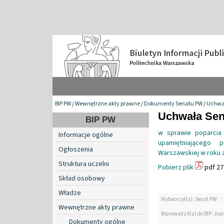
BIP PW
/
Wewnętrzne akty prawne
/
Dokumenty Senatu PW
/
Uchwa
Uchwała Sena
BIP PW
w sprawie poparcia i
Informacje ogólne
upamiętniającego p
Ogłoszenia
Warszawskiej w roku
Struktura uczelni
Pobierz plik
pdf 27
Skład osobowy
Władze
Wytworzył(a): Senat PW
Wewnętrzne akty prawne
Wprowadził(a) do BIP: Jo
Dokumenty ogólne