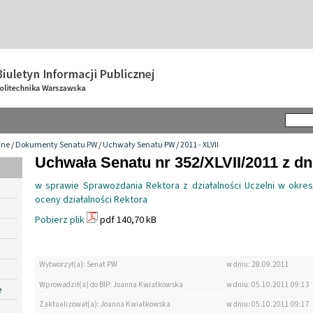
wne
/
Dokumenty Senatu PW
/
Uchwały Senatu PW
/
2011 - XLVII
Uchwała Senatu nr 352/XLVII/2011 z dn
w sprawie Sprawozdania Rektora z działalności Uczelni w okresi
oceny działalności Rektora
Pobierz plik
pdf 140,70 kB
Wytworzył(a): Senat PW
w dniu: 28.09.2011
Wprowadził(a) do BIP: Joanna Kwiatkowska
w dniu: 05.10.2011 09:13
e
Zaktualizował(a): Joanna Kwiatkowska
w dniu: 05.10.2011 09:17