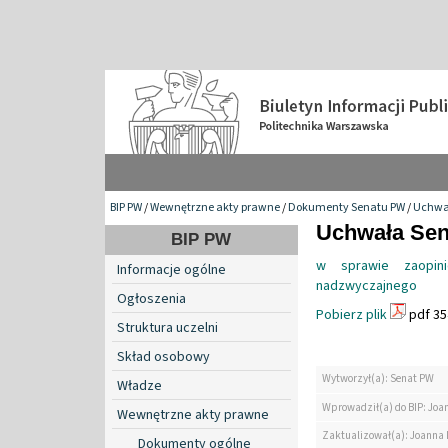
BIP PW
/
Wewnętrzne akty prawne
/
Dokumenty Senatu PW
/
Uchwa
Uchwała Sena
BIP PW
w sprawie zaopin
Informacje ogólne
nadzwyczajnego
Ogłoszenia
Pobierz plik
pdf 35
Struktura uczelni
Skład osobowy
Wytworzył(a): Senat PW
Władze
Wprowadził(a) do BIP: Jo
Wewnętrzne akty prawne
Zaktualizował(a): Joanna
Dokumenty ogólne