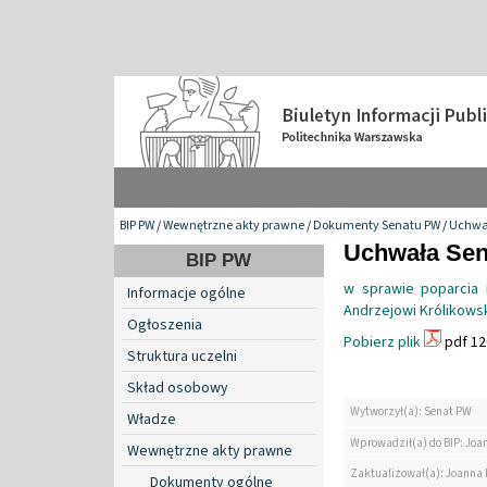
BIP PW
/
Wewnętrzne akty prawne
/
Dokumenty Senatu PW
/
Uchwa
Uchwała Sena
BIP PW
w sprawie poparcia i
Informacje ogólne
Andrzejowi Królikows
Ogłoszenia
Pobierz plik
pdf 12
Struktura uczelni
Skład osobowy
Wytworzył(a): Senat PW
Władze
Wprowadził(a) do BIP: Jo
Wewnętrzne akty prawne
Zaktualizował(a): Joanna
Dokumenty ogólne