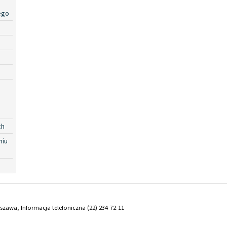
ego
ch
niu
arszawa, Informacja telefoniczna (22) 234-72-11