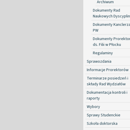
Archiwum
Dokumenty Rad
Naukowych Dyscyplin
Dokumenty Kanclerz
PW
Dokumenty Prorekto
ds. Filii w Płocku
Regulaminy
Sprawozdania
Informacje Prorektorów
Terminarze posiedzeń i
składy Rad Wydziałów
Dokumentacja kontroli i
raporty
Wybory
Sprawy Studenckie
Szkoła doktorska