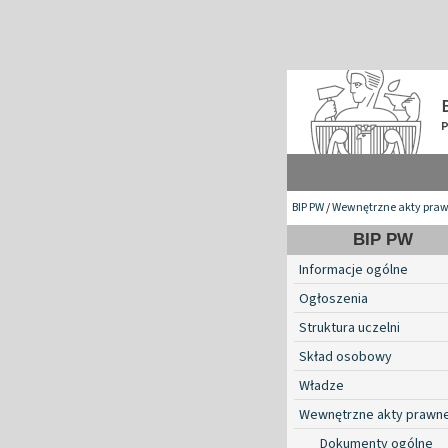
BIP PW
/
Wewnętrzne akty pra
BIP PW
Informacje ogólne
Ogłoszenia
Struktura uczelni
Skład osobowy
Władze
Wewnętrzne akty prawn
Dokumenty ogólne