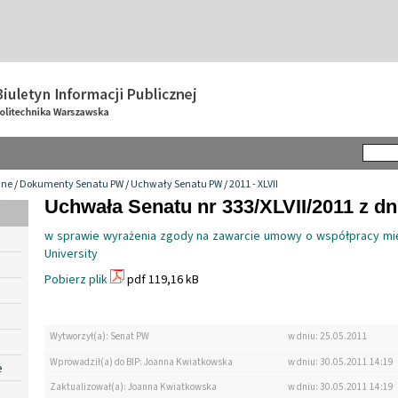
wne
/
Dokumenty Senatu PW
/
Uchwały Senatu PW
/
2011 - XLVII
Uchwała Senatu nr 333/XLVII/2011 z dn
w sprawie wyrażenia zgody na zawarcie umowy o współpracy mi
University
Pobierz plik
pdf 119,16 kB
Wytworzył(a): Senat PW
w dniu: 25.05.2011
Wprowadził(a) do BIP: Joanna Kwiatkowska
w dniu: 30.05.2011 14:19
e
Zaktualizował(a): Joanna Kwiatkowska
w dniu: 30.05.2011 14:19