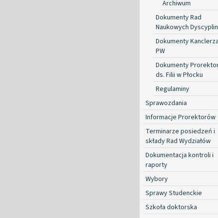
Archiwum
Dokumenty Rad
Naukowych Dyscyplin
Dokumenty Kanclerz
PW
Dokumenty Prorekto
ds. Filii w Płocku
Regulaminy
Sprawozdania
Informacje Prorektorów
Terminarze posiedzeń i
składy Rad Wydziałów
Dokumentacja kontroli i
raporty
Wybory
Sprawy Studenckie
Szkoła doktorska