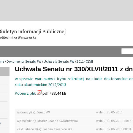
wne
/
Dokumenty Senatu PW
/
Uchwały Senatu PW
/
2011 - XLVII
Uchwała Senatu nr 330/XLVII/2011 z dn
w sprawie warunków i trybu rekrutacji na studia doktoranckie o
roku akademickim 2012/2013
Pobierz plik
pdf 433,44 kB
Wytworzył(a): Senat PW
w dniu: 25.05.2011
Wprowadził(a) do BIP: Joanna Kwiatkowska
w dniu: 30.05.2011 14:16
e
Zaktualizował(a): Joanna Kwiatkowska
w dniu: 02.06.2011 08:34