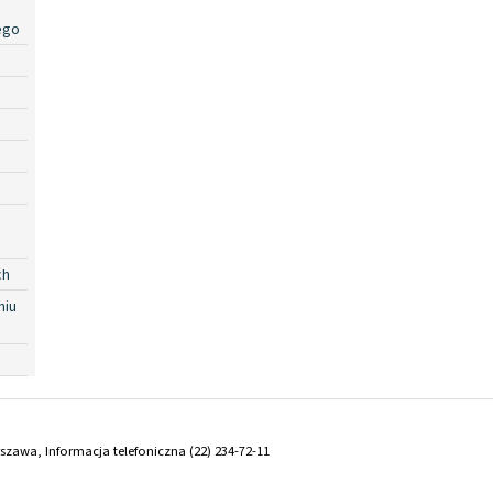
ego
ch
niu
arszawa, Informacja telefoniczna (22) 234-72-11