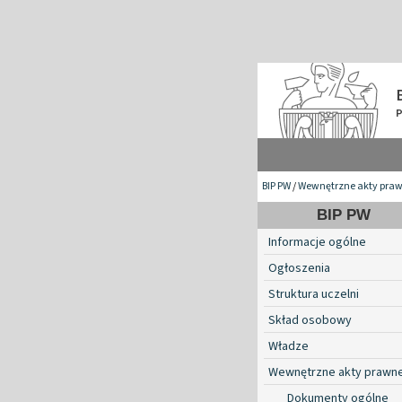
BIP PW
/
Wewnętrzne akty pra
BIP PW
Informacje ogólne
Ogłoszenia
Struktura uczelni
Skład osobowy
Władze
Wewnętrzne akty prawn
Dokumenty ogólne