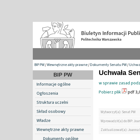
BIP PW
/
Wewnętrzne akty prawne
/
Dokumenty Senatu PW
/
Uchwa
Uchwała Sena
BIP PW
w sprawie zasad podzi
Informacje ogólne
Pobierz plik
pdf 3,
Ogłoszenia
Struktura uczelni
Skład osobowy
Wytworzył(a): Senat PW
Władze
Wprowadził(a) do BIP: Jo
Wewnętrzne akty prawne
Zaktualizował(a): Joanna
Dokumenty ogólne