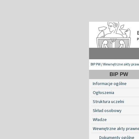
BIP PW
/
Wewnętrzne akty pra
BIP PW
Informacje ogólne
Ogłoszenia
Struktura uczelni
Skład osobowy
Władze
Wewnętrzne akty prawn
Dokumenty ogólne