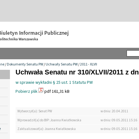
wne
/
Dokumenty Senatu PW
/
Uchwały Senatu PW
/
2011 - XLVII
Uchwała Senatu nr 310/XLVII/2011 z dn
w sprawie wykładni § 25 ust. 1 Statutu PW
Pobierz plik
pdf 161,31 kB
Wytworzył(a): Senat PW
w dniu: 20.04.2011
Wprowadził(a) do BIP: Joanna Kwiatkowska
w dniu: 09.05.2011 15:16
e
Zaktualizował(a): Joanna Kwiatkowska
w dniu: 09.05.2011 15:16