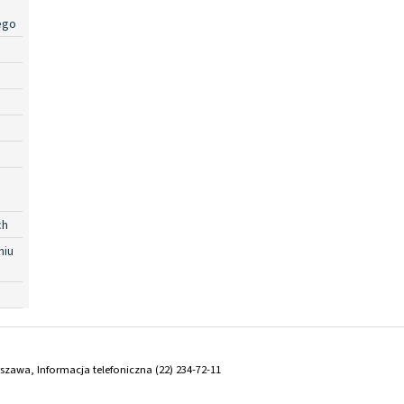
ego
ch
niu
arszawa, Informacja telefoniczna (22) 234-72-11