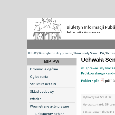
BIP PW
/
Wewnętrzne akty prawne
/
Dokumenty Senatu PW
/
Uchwa
Uchwała Sena
BIP PW
w sprawie wyznacze
Informacje ogólne
Królikowskiego kandyda
Ogłoszenia
Pobierz plik
pdf 13
Struktura uczelni
Skład osobowy
Wytworzył(a): Senat PW
Władze
Wprowadził(a) do BIP: Jo
Wewnętrzne akty prawne
Zaktualizował(a): Joanna
Dokumenty ogólne