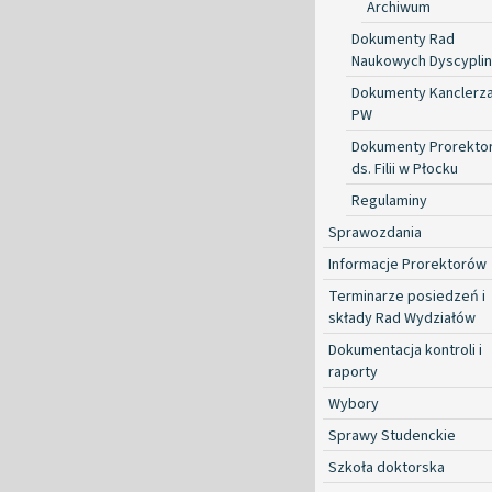
Archiwum
Dokumenty Rad
Naukowych Dyscyplin
Dokumenty Kanclerz
PW
Dokumenty Prorekto
ds. Filii w Płocku
Regulaminy
Sprawozdania
Informacje Prorektorów
Terminarze posiedzeń i
składy Rad Wydziałów
Dokumentacja kontroli i
raporty
Wybory
Sprawy Studenckie
Szkoła doktorska