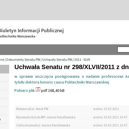
wne
/
Dokumenty Senatu PW
/
Uchwały Senatu PW
/
2011 - XLVII
Uchwała Senatu nr 298/XLVII/2011 z dn
w sprawie wszczęcia postępowania o nadanie profesorowi Aa
tytułu doktora honoris causa Politechniki Warszawskiej
Pobierz plik
pdf 168,40 kB
Wytworzył(a): Senat PW
w dniu: 23.02.2011
Wprowadził(a) do BIP: Joanna Kwiatkowska
w dniu: 10.03.2011 10:47
e
Zaktualizował(a): Joanna Kwiatkowska
w dniu: 10.03.2011 10:47