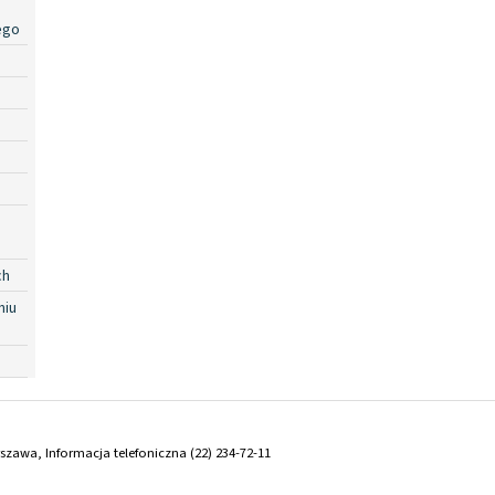
ego
ch
niu
arszawa, Informacja telefoniczna (22) 234-72-11