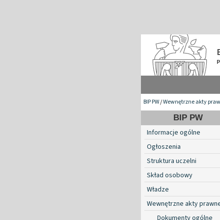
BIP PW
/
Wewnętrzne akty pra
BIP PW
Informacje ogólne
Ogłoszenia
Struktura uczelni
Skład osobowy
Władze
Wewnętrzne akty prawn
Dokumenty ogólne