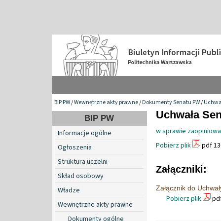
BIP PW
/
Wewnętrzne akty prawne
/
Dokumenty Senatu PW
/
Uchwa
Uchwała Sena
BIP PW
w sprawie zaopiniowa
Informacje ogólne
Pobierz plik
pdf 13
Ogłoszenia
Struktura uczelni
Załączniki:
Skład osobowy
Załącznik do Uchwał
Władze
Pobierz plik
pdf
Wewnętrzne akty prawne
Dokumenty ogólne