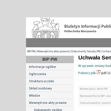
BIP PW
/
Wewnętrzne akty prawne
/
Dokumenty Senatu PW
/
Uchwa
Uchwała Sena
BIP PW
W sprawie zmiany bud
Informacje ogólne
Pobierz plik
pdf 11
Ogłoszenia
Struktura uczelni
Skład osobowy
Wytworzył(a): Senat PW
Władze
Wprowadził(a) do BIP: Jo
Wewnętrzne akty prawne
Zaktualizował(a): Joanna
Dokumenty ogólne