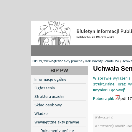
BIP PW
/
Wewnętrzne akty prawne
/
Dokumenty Senatu PW
/
Uchwa
Uchwała Sena
BIP PW
W sprawie wyrażenia z
Informacje ogólne
strukturalnej oraz 
Ogłoszenia
Inżynierii Lądowej".
Struktura uczelni
Pobierz plik
pdf 17
Skład osobowy
Władze
Wytworzył(a):
Wewnętrzne akty prawne
Wprowadził(a) do BIP: Jo
Dokumenty ogólne