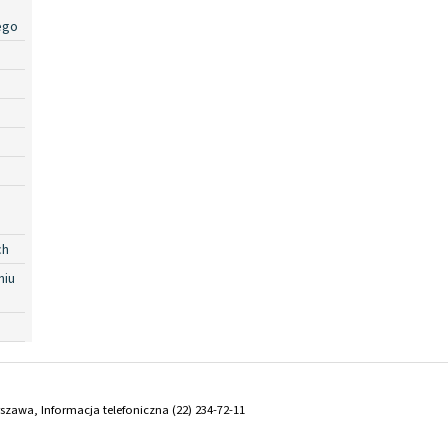
ego
ch
niu
arszawa, Informacja telefoniczna (22) 234-72-11