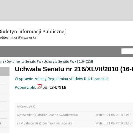
wne
/
Dokumenty Senatu PW
/
Uchwały Senatu PW
/
2010 - XLVII
Uchwała Senatu nr 216/XLVII/2010 (16-
W sprawie zmiany Regulaminu studiów Doktoranckich
Pobierz plik
pdf 234,79 kB
Wytworzył(a):
Wprowadził(a) do BIP: Joanna Kwiatkowska
w dniu: 21.06.2010 13:18
e
Zaktualizował(a): Joanna Kwiatkowska
w dniu: 21.06.2010 13:18