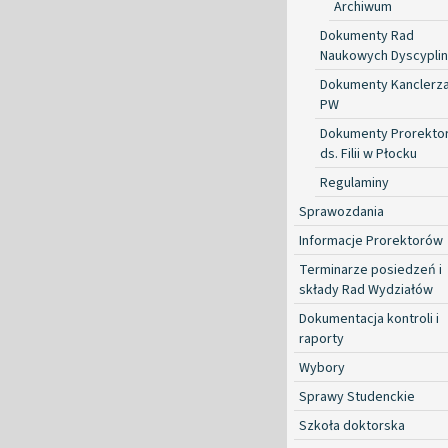
Archiwum
Dokumenty Rad
Naukowych Dyscyplin
Dokumenty Kanclerz
PW
Dokumenty Prorekto
ds. Filii w Płocku
Regulaminy
Sprawozdania
Informacje Prorektorów
Terminarze posiedzeń i
składy Rad Wydziałów
Dokumentacja kontroli i
raporty
Wybory
Sprawy Studenckie
Szkoła doktorska