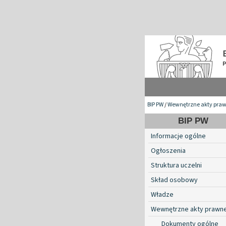
BIP PW
/
Wewnętrzne akty pra
BIP PW
Informacje ogólne
Ogłoszenia
Struktura uczelni
Skład osobowy
Władze
Wewnętrzne akty prawn
Dokumenty ogólne