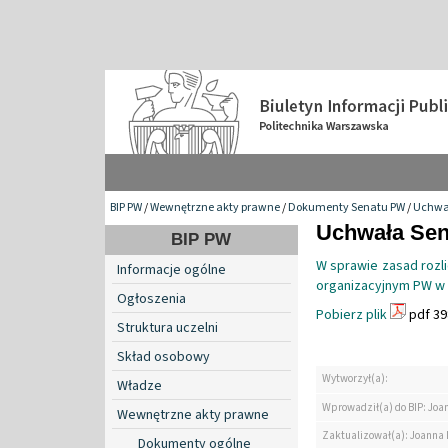
BIP PW
/
Wewnętrzne akty prawne
/
Dokumenty Senatu PW
/
Uchwa
Uchwała Sena
BIP PW
W sprawie zasad rozl
Informacje ogólne
organizacyjnym PW w
Ogłoszenia
Pobierz plik
pdf 39
Struktura uczelni
Skład osobowy
Wytworzył(a):
Władze
Wprowadził(a) do BIP: Jo
Wewnętrzne akty prawne
Zaktualizował(a): Joanna
Dokumenty ogólne