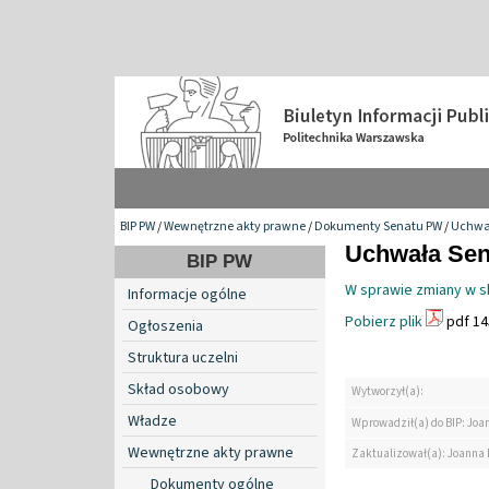
BIP PW
/
Wewnętrzne akty prawne
/
Dokumenty Senatu PW
/
Uchwa
Uchwała Sena
BIP PW
W sprawie zmiany w sk
Informacje ogólne
Pobierz plik
pdf 14
Ogłoszenia
Struktura uczelni
Skład osobowy
Wytworzył(a):
Władze
Wprowadził(a) do BIP: Jo
Wewnętrzne akty prawne
Zaktualizował(a): Joanna
Dokumenty ogólne