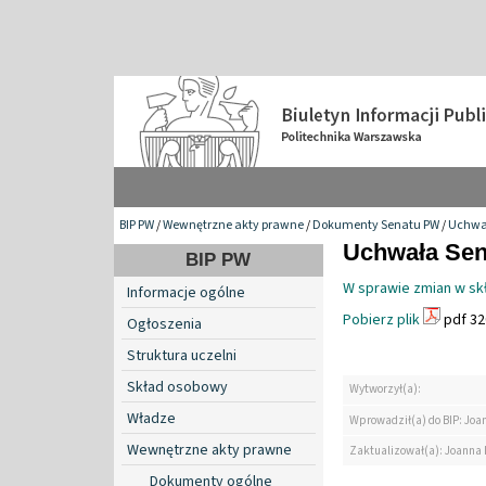
BIP PW
/
Wewnętrzne akty prawne
/
Dokumenty Senatu PW
/
Uchwa
Uchwała Sena
BIP PW
W sprawie zmian w skł
Informacje ogólne
Pobierz plik
pdf 32
Ogłoszenia
Struktura uczelni
Skład osobowy
Wytworzył(a):
Władze
Wprowadził(a) do BIP: Jo
Wewnętrzne akty prawne
Zaktualizował(a): Joanna
Dokumenty ogólne