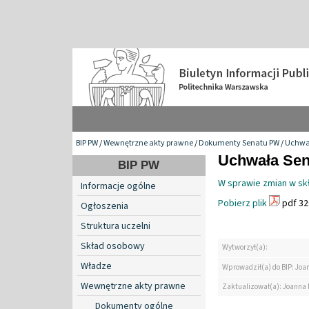
BIP PW
/
Wewnętrzne akty prawne
/
Dokumenty Senatu PW
/
Uchwa
Uchwała Sena
BIP PW
W sprawie zmian w skł
Informacje ogólne
Pobierz plik
pdf 32
Ogłoszenia
Struktura uczelni
Skład osobowy
Wytworzył(a):
Władze
Wprowadził(a) do BIP: Jo
Wewnętrzne akty prawne
Zaktualizował(a): Joanna
Dokumenty ogólne