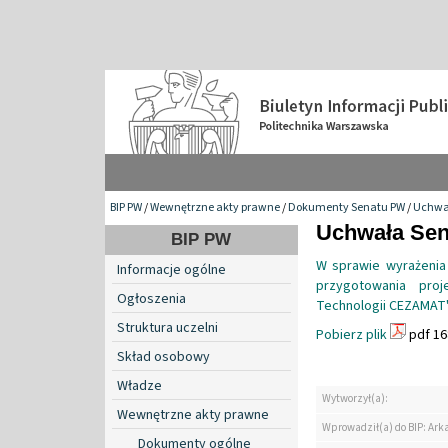
BIP PW
/
Wewnętrzne akty prawne
/
Dokumenty Senatu PW
/
Uchwa
Uchwała Sena
BIP PW
W sprawie wyrażenia
Informacje ogólne
przygotowania pro
Ogłoszenia
Technologii CEZAMAT
Struktura uczelni
Pobierz plik
pdf 16
Skład osobowy
Władze
Wytworzył(a):
Wewnętrzne akty prawne
Wprowadził(a) do BIP: Ark
Dokumenty ogólne