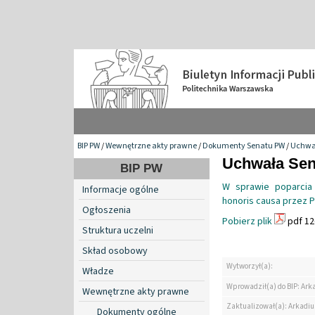
BIP PW
/
Wewnętrzne akty prawne
/
Dokumenty Senatu PW
/
Uchwa
Uchwała Sena
BIP PW
W sprawie poparcia 
Informacje ogólne
honoris causa przez 
Ogłoszenia
Pobierz plik
pdf 12
Struktura uczelni
Skład osobowy
Wytworzył(a):
Władze
Wprowadził(a) do BIP: Ark
Wewnętrzne akty prawne
Zaktualizował(a): Arkadiu
Dokumenty ogólne