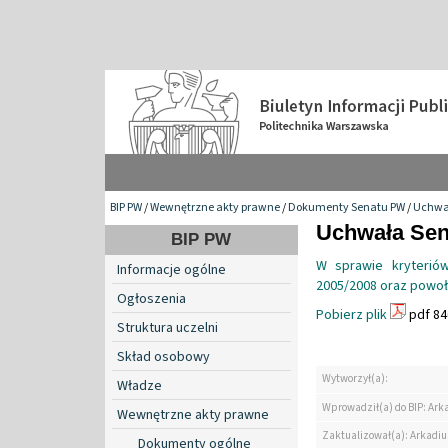
BIP PW
/
Wewnętrzne akty prawne
/
Dokumenty Senatu PW
/
Uchwa
Uchwała Sena
BIP PW
W sprawie kryteriów
Informacje ogólne
2005/2008 oraz powoł
Ogłoszenia
Pobierz plik
pdf 84
Struktura uczelni
Skład osobowy
Wytworzył(a):
Władze
Wprowadził(a) do BIP: Ark
Wewnętrzne akty prawne
Zaktualizował(a): Arkadiu
Dokumenty ogólne