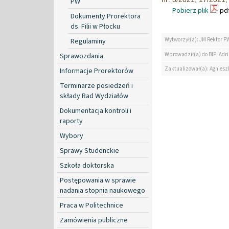
PW
Pobierz plik
pdf
Dokumenty Prorektora
ds. Filii w Płocku
Wytworzył(a): JM Rektor P
Regulaminy
Wprowadził(a) do BIP: Ad
Sprawozdania
Zaktualizował(a): Agniesz
Informacje Prorektorów
Terminarze posiedzeń i
składy Rad Wydziałów
Dokumentacja kontroli i
raporty
Wybory
Sprawy Studenckie
Szkoła doktorska
Postępowania w sprawie
nadania stopnia naukowego
Praca w Politechnice
Zamówienia publiczne