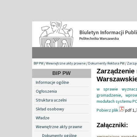
BIP PW
/
Wewnętrzne akty prawne
/
Dokumenty Rektora PW
/
Zarzą
Zarządzenie 
BIP PW
Warszawskiej
Informacje ogólne
w sprawie wyznacz
Ogłoszenia
gromadzenie, wprow
Struktura uczelni
modułach systemu POL
Skład osobowy
Pobierz plik
pdf 1,
Władze
Załączniki:
Wewnętrzne akty prawne
Dokumenty ogólne
zmieniające zarządz