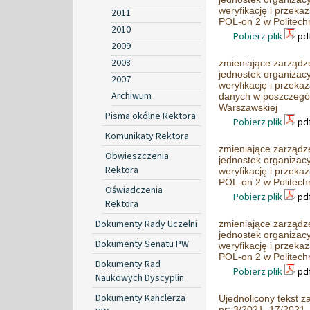
weryfikację i przek
2011
POL-on 2 w Politech
2010
Pobierz plik
pdf
2009
2008
zmieniające zarządz
jednostek organizac
2007
weryfikację i przeka
Archiwum
danych w poszczegól
Warszawskiej
Pisma okólne Rektora
Pobierz plik
pdf
Komunikaty Rektora
zmieniające zarządz
Obwieszczenia
jednostek organizac
Rektora
weryfikację i przek
POL-on 2 w Politech
Oświadczenia
Pobierz plik
pdf
Rektora
Dokumenty Rady Uczelni
zmieniające zarządz
jednostek organizac
Dokumenty Senatu PW
weryfikację i przek
POL-on 2 w Politech
Dokumenty Rad
Pobierz plik
pdf
Naukowych Dyscyplin
Dokumenty Kanclerza
Ujednolicony tekst 
nr: 3/2021, 17/2021