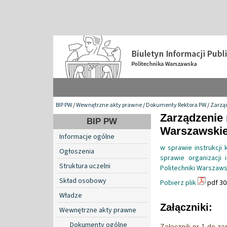
BIP PW
/
Wewnętrzne akty prawne
/
Dokumenty Rektora PW
/
Zarzą
Zarządzenie 
BIP PW
Warszawskiej
Informacje ogólne
w sprawie instrukcji 
Ogłoszenia
sprawie organizacji
Struktura uczelni
Politechniki Warszaws
Skład osobowy
Pobierz plik
pdf 30
Władze
Załączniki:
Wewnętrzne akty prawne
Dokumenty ogólne
Załącznik nr 1 do z