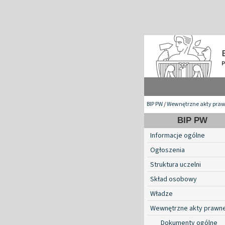
BIP PW
/
Wewnętrzne akty pra
BIP PW
Informacje ogólne
Ogłoszenia
Struktura uczelni
Skład osobowy
Władze
Wewnętrzne akty prawn
Dokumenty ogólne