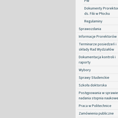
PW
Dokumenty Prorekto
ds. Filii w Płocku
Regulaminy
Sprawozdania
Informacje Prorektorów
Terminarze posiedzeń i
składy Rad Wydziałów
Dokumentacja kontroli i
raporty
Wybory
Sprawy Studenckie
Szkoła doktorska
Postępowania w sprawie
nadania stopnia naukow
Praca w Politechnice
Zamówienia publiczne