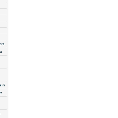
ora
ra
lni
W
a