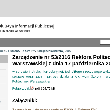
wne
/
Dokumenty Rektora PW
/
Zarządzenia Rektora
/
2016
Zarządzenie nr 53/2016 Rektora Politec
Warszawskiej z dnia 17 października 20
w sprawie instrukcji kancelaryjnej, jednolitego rzeczowego wyka
sprawie organizacji i zakresu działania Archiwum Szkoły i a
Politechniki Warszawskiej
Pobierz plik
pdf 305,75 kB
Załączniki:
e
Załącznik nr 1 do zarządzenia nr 53/2016 Rektora PW