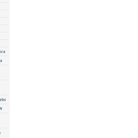
ora
ra
lni
W
a