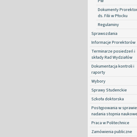
PW
Dokumenty Prorekto
ds. Filii w Płocku
Regulaminy
Sprawozdania
Informacje Prorektorów
Terminarze posiedzeń i
składy Rad Wydziałów
Dokumentacja kontroli i
raporty
Wybory
Sprawy Studenckie
Szkoła doktorska
Postępowania w sprawie
nadania stopnia naukow
Praca w Politechnice
Zamówienia publiczne