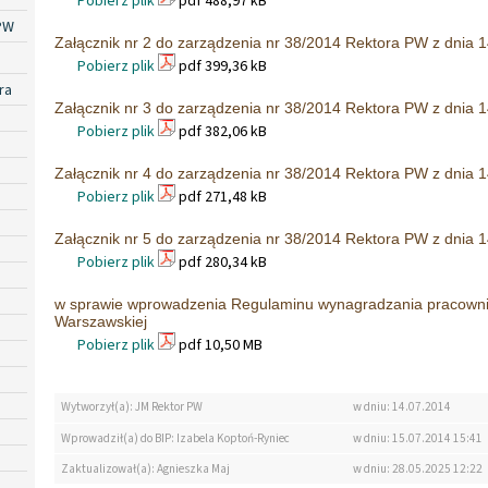
Pobierz plik
pdf 488,97 kB
PW
Załącznik nr 2 do zarządzenia nr 38/2014 Rektora PW z dnia 1
Pobierz plik
pdf 399,36 kB
ra
Załącznik nr 3 do zarządzenia nr 38/2014 Rektora PW z dnia 1
Pobierz plik
pdf 382,06 kB
Załącznik nr 4 do zarządzenia nr 38/2014 Rektora PW z dnia 1
Pobierz plik
pdf 271,48 kB
Załącznik nr 5 do zarządzenia nr 38/2014 Rektora PW z dnia 1
Pobierz plik
pdf 280,34 kB
w sprawie wprowadzenia Regulaminu wynagradzania pracownik
Warszawskiej
Pobierz plik
pdf 10,50 MB
Wytworzył(a): JM Rektor PW
w dniu: 14.07.2014
Wprowadził(a) do BIP: Izabela Koptoń-Ryniec
w dniu: 15.07.2014 15:41
Zaktualizował(a): Agnieszka Maj
w dniu: 28.05.2025 12:22