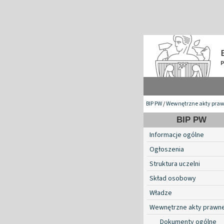
BIP PW
/
Wewnętrzne akty pra
BIP PW
Informacje ogólne
Ogłoszenia
Struktura uczelni
Skład osobowy
Władze
Wewnętrzne akty prawn
Dokumenty ogólne