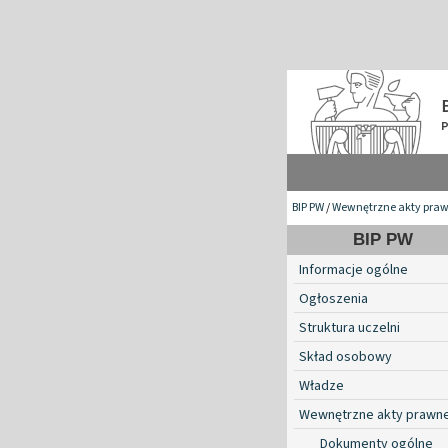
BIP PW
/
Wewnętrzne akty pra
BIP PW
Informacje ogólne
Ogłoszenia
Struktura uczelni
Skład osobowy
Władze
Wewnętrzne akty prawn
Dokumenty ogólne