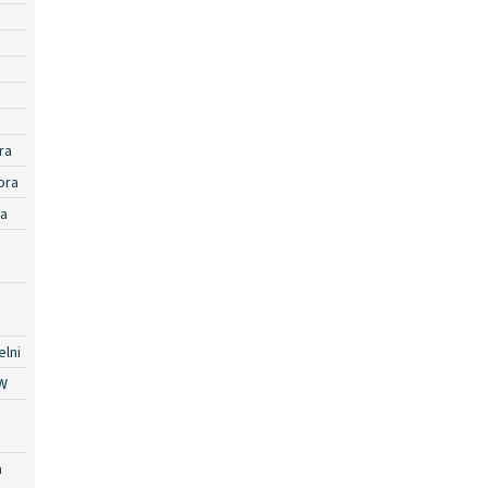
ra
ora
ra
lni
W
a