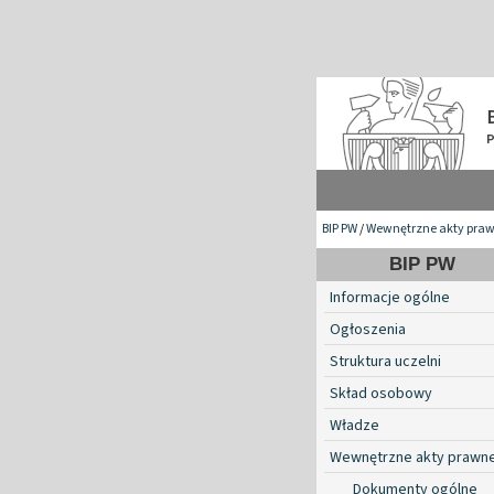
BIP PW
/
Wewnętrzne akty pra
BIP PW
Informacje ogólne
Ogłoszenia
Struktura uczelni
Skład osobowy
Władze
Wewnętrzne akty prawn
Dokumenty ogólne