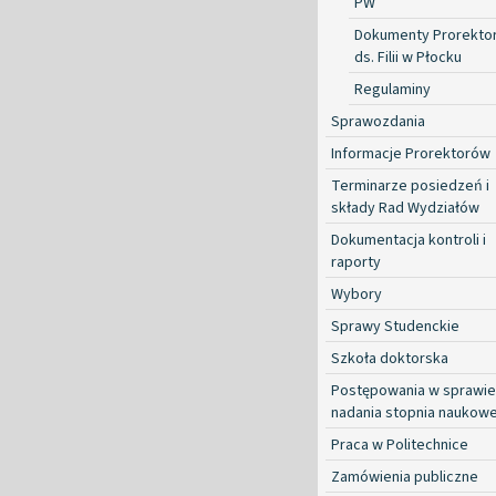
PW
Dokumenty Prorekto
ds. Filii w Płocku
Regulaminy
Sprawozdania
Informacje Prorektorów
Terminarze posiedzeń i
składy Rad Wydziałów
Dokumentacja kontroli i
raporty
Wybory
Sprawy Studenckie
Szkoła doktorska
Postępowania w sprawie
nadania stopnia naukow
Praca w Politechnice
Zamówienia publiczne