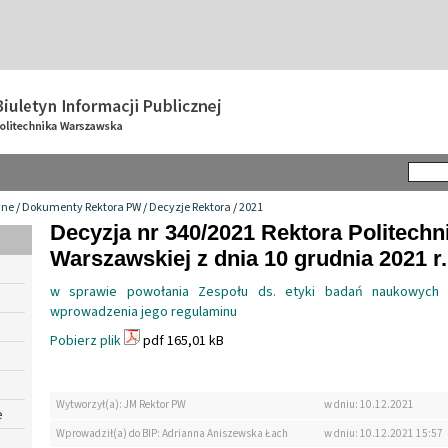
wne
/
Dokumenty Rektora PW
/
Decyzje Rektora
/
2021
Decyzja nr 340/2021 Rektora Politechn
Warszawskiej z dnia 10 grudnia 2021 r.
w sprawie powołania Zespołu ds. etyki badań naukowych 
wprowadzenia jego regulaminu
Pobierz plik
pdf 165,01 kB
Wytworzył(a): JM Rektor PW
w dniu: 10.12.2021
e
Wprowadził(a) do BIP: Adrianna Aniszewska Łach
w dniu: 10.12.2021 15:57