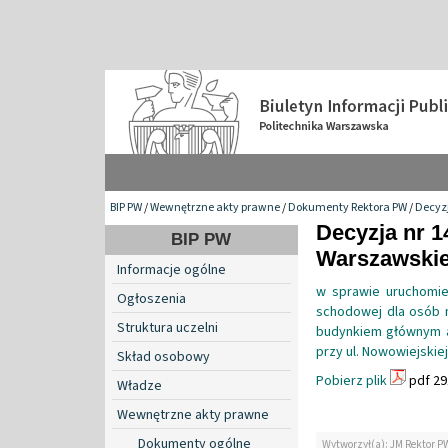
BIP PW
/
Wewnętrzne akty prawne
/
Dokumenty Rektora PW
/
Decyzj
Decyzja nr 1
BIP PW
Warszawskiej
Informacje ogólne
w sprawie uruchomien
Ogłoszenia
schodowej dla osób 
Struktura uczelni
budynkiem głównym a
przy ul. Nowowiejskiej
Skład osobowy
Pobierz plik
pdf 29
Władze
Wewnętrzne akty prawne
Dokumenty ogólne
Wytworzył(a): JM Rektor P