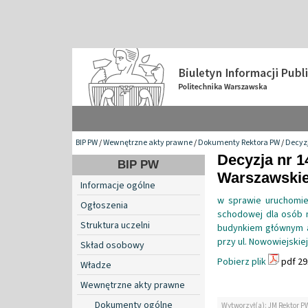
BIP PW
/
Wewnętrzne akty prawne
/
Dokumenty Rektora PW
/
Decyzj
Decyzja nr 1
BIP PW
Warszawskiej
Informacje ogólne
w sprawie uruchomien
Ogłoszenia
schodowej dla osób 
Struktura uczelni
budynkiem głównym a
przy ul. Nowowiejskiej
Skład osobowy
Pobierz plik
pdf 29
Władze
Wewnętrzne akty prawne
Dokumenty ogólne
Wytworzył(a): JM Rektor P