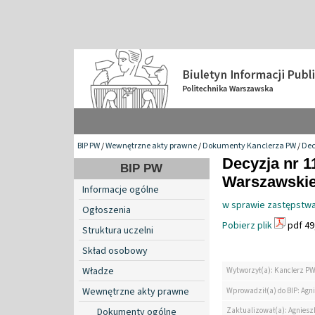
BIP PW
/
Wewnętrzne akty prawne
/
Dokumenty Kanclerza PW
/
Dec
Decyzja nr 1
BIP PW
Warszawskiej
Informacje ogólne
w sprawie zastępstwa
Ogłoszenia
Pobierz plik
pdf 49
Struktura uczelni
Skład osobowy
Władze
Wytworzył(a): Kanclerz P
Wewnętrzne akty prawne
Wprowadził(a) do BIP: Agn
Zaktualizował(a): Agniesz
Dokumenty ogólne